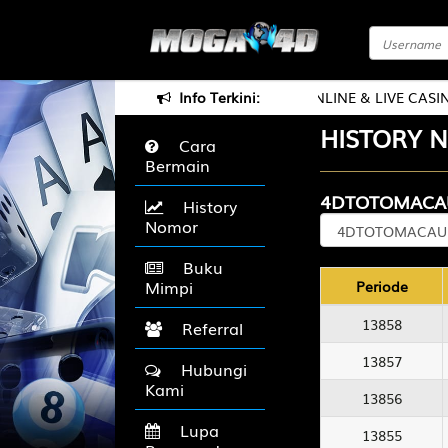
MAT DATANG DI MOGA4D AGENT TOGEL ONLINE & LIVE CASINO T
Info Terkini:
HISTORY 
Cara
Bermain
4DTOTOMACA
History
Nomor
Buku
Mimpi
Periode
13858
Referral
13857
Hubungi
Kami
13856
Lupa
13855