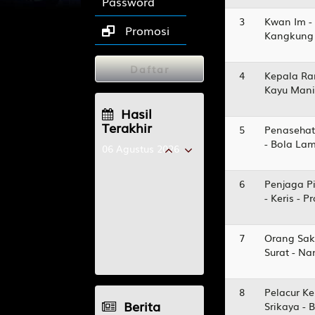
Password
3
Kwan Im -
Promosi
Kangkung 
Daftar
4
Kepala Ra
Kayu Manis
Hasil
Terakhir
5
Penasehat
- Bola La
06 Agustus 2026
JAKARTA
8910
6
Penjaga Pi
- Keris - 
JAPAN
2546
PCSO
3704
7
Orang Sak
KENTUCKYMID
Surat - N
4157
8
Pelacur Ke
Berita
Srikaya - 