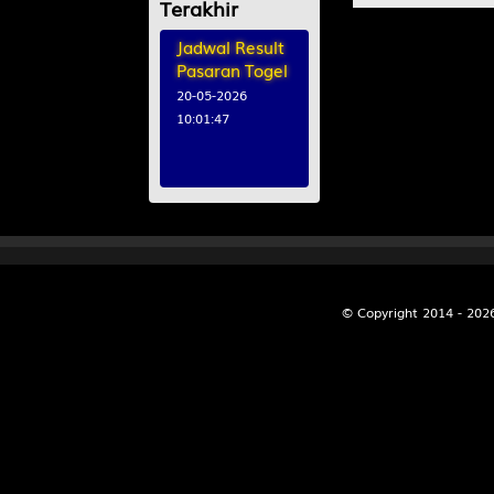
Terakhir
Jadwal Result
9
Istri Sejati
Pasaran Togel
Mobil - Se
20-05-2026
10:01:47
10
Peti Mati 
Arjuna da
11
Raja - Nag
Samiaji
12
Wanita Can
© Copyright 2014 - 20
Bubuk - O
13
Ahli Nujum
Abiyasa
14
Orang Buta