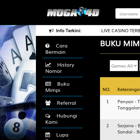
ANG DI MOGA4D AGENT TOGEL ONLINE & LIVE CASINO TERBESA
Info Terkini:
BUKU
MIM
Cara
Bermain
History
Nomor
Buku
NO.
NO.
Keteranga
Keteranga
Mimpi
1
Penyair - 
Referral
Tanggalan
Hubungi
Kami
2
Sarjana - 
Sandal - 
Lupa